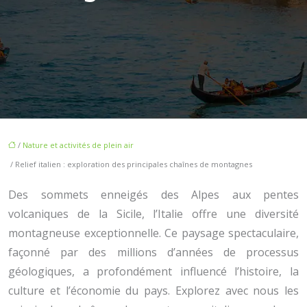
/
Nature et activités de plein air
/ Relief italien : exploration des principales chaînes de montagnes
Des sommets enneigés des Alpes aux pentes
volcaniques de la Sicile, l’Italie offre une diversité
montagneuse exceptionnelle. Ce paysage spectaculaire,
façonné par des millions d’années de processus
géologiques, a profondément influencé l’histoire, la
culture et l’économie du pays. Explorez avec nous les